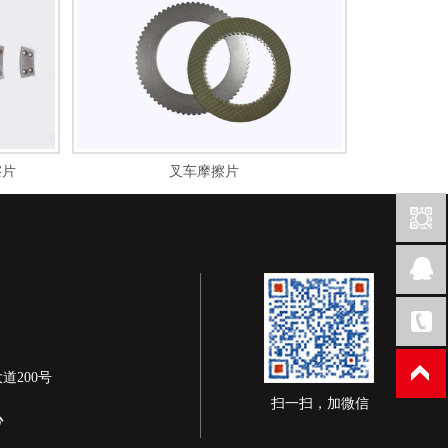
擦片
叉车摩擦片
道200号
扫一扫，加微信
心