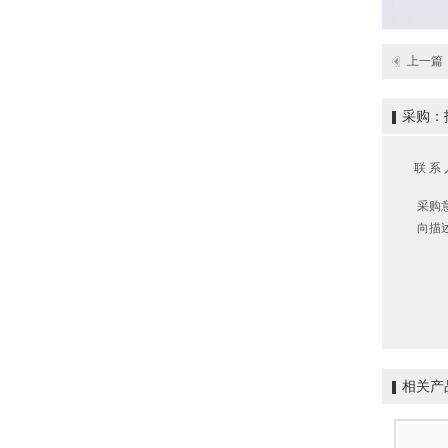
上一篇
采购：
联 系 
采购
向描
相关产